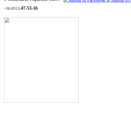
Инн
47-53-16
+38 (0512)
пер
Уход за волосами и кожей головы
1.1 Шампунь СУЛЬСЕНА против перхоти
1.2 Паста СУЛЬСЕНА проти перхоти
1.3 Масло СУЛЬСЕНА
витаминизированное для укрепления