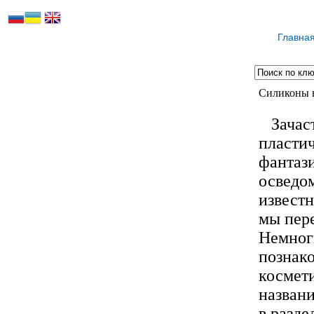
Главна
Силиконы в
Зачаст
пластич
фантази
осведом
известн
мы пере
Немног
познако
космети
назван
в разде