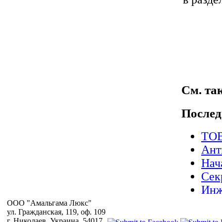
См. так
Послед
ТОВ
Ант
Нач
Сек
Инж
Опе
OOO "Амальгама Люкс"
ул. Гражданская, 119, оф. 109
СУЛ
г. Николаев, Украина, 54017