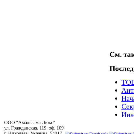
См. так
Послед
ТОВ
Ант
Нач
Сек
Инж
Опе
OOO "Амальгама Люкс"
ул. Гражданская, 119, оф. 109
СУЛ
г. Николаев, Украина, 54017