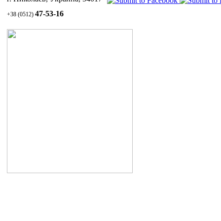
Инн
47-53-16
+38 (0512)
пер
Уход за волосами и кожей головы
1.1 Шампунь СУЛЬСЕНА против перхоти
1.2 Паста СУЛЬСЕНА проти перхоти
1.3 Масло СУЛЬСЕНА
витаминизированное для укрепления