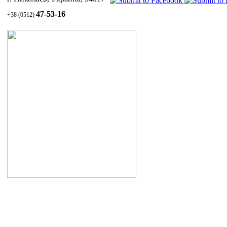
облада
Пер
47-53-16
+38 (0512)
Не 
•
Цито
1.4
регули
ПЭТ
привед
1.3
•
Фунг
укр
рода Pi
10.
упак
уничто
размно
Послед
•
Керат
отмерш
ТОВ
появлен
Ант
Поэто
Нач
одновр
Уход за волосами и кожей головы
Сек
образо
1.1 Шампунь СУЛЬСЕНА против перхоти
Инж
1.2 Паста СУЛЬСЕНА проти перхоти
• Нару
1.3 Масло СУЛЬСЕНА
Опе
витаминизированное для укрепления