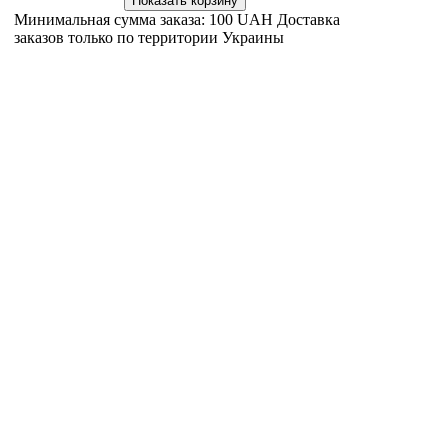
на коже
Минимальная сумма заказа: 100 UAH Доставка
заказов только по территории Украины
шампун
нормал
процес
СУЛЬСЕ
перхоти
призна
перхоти
головы 
паста 
Сбалан
раздраж
волосис
блеск 
Иннов