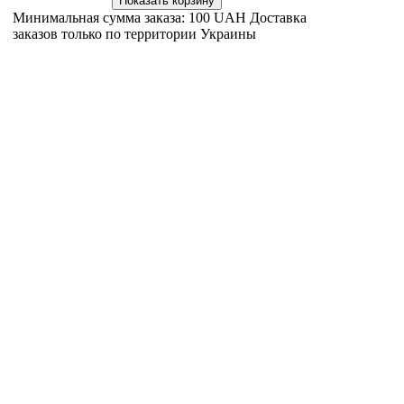
грибка,
Минимальная сумма заказа: 100 UAH Доставка
заказов только по территории Украины
размно
на коже
шампун
нормал
процес
СУЛЬСЕ
перхоти
призна
перхоти
головы 
паста
Сбалан
раздраж
волосис
блеск и