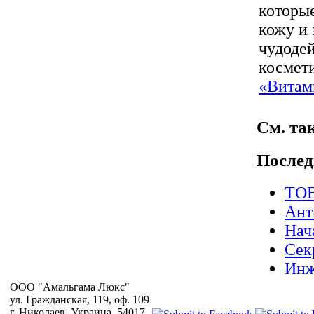
которы
кожу и 
чудодей
космет
«Витам
космети
См. так
Послед
ТОВ
Ант
Нач
Сек
Инж
Опе
OOO "Амальгама Люкс"
ул. Гражданская, 119, оф. 109
СУЛ
г. Николаев, Украина, 54017