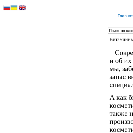
Главна
Витаминны
Соврем
и об их
мы, заб
запас в
специа
А как б
космети
также 
произво
космет