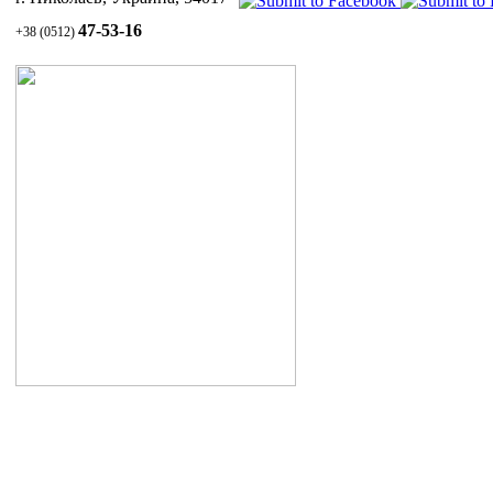
Инн
47-53-16
+38 (0512)
пер
Уход за волосами и кожей головы
1.1 Шампунь СУЛЬСЕНА против перхоти
1.2 Паста СУЛЬСЕНА проти перхоти
1.3 Масло СУЛЬСЕНА
витаминизированное для укрепления