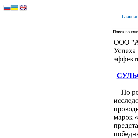
Главна
ООО "А
Успеха 
эффекти
СУЛЬ
По рез
исслед
провод
марок 
предст
победн