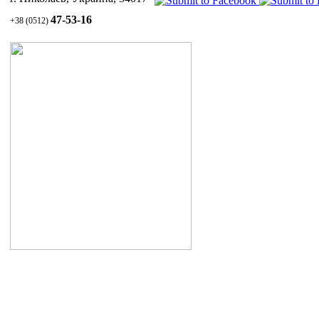
Послед
Благод
47-53-16
+38 (0512)
оценку
ТОВ
торгов
Ант
победо
Нач
космет
Сек
Люкс"
Инж
Опе
СУЛ
Инн
пер
Уход за волосами и кожей головы
1.1 Шампунь СУЛЬСЕНА против перхоти
1.2 Паста СУЛЬСЕНА проти перхоти
1.3 Масло СУЛЬСЕНА
витаминизированное для укрепления