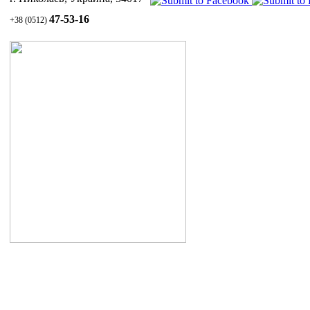
Инн
47-53-16
+38 (0512)
пер
очевид
ухожен
Подробн
4.1.5 ЖИД
Уход за волосами и кожей головы
1.1 Шампунь СУЛЬСЕНА против перхоти
1.2 Паста СУЛЬСЕНА проти перхоти
1.3 Масло СУЛЬСЕНА
витаминизированное для укрепления