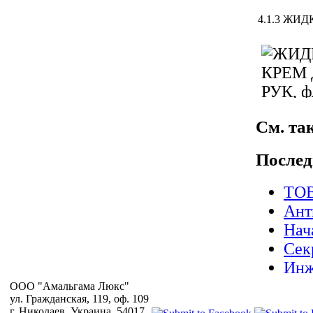
4.1.3 ЖИД
См. так
Послед
очевид
ТОВ
ухожен
Ант
Подробн
Нач
Сек
4.1.4 ЖИД
Инж
Опе
OOO "Амальгама Люкс"
ул. Гражданская, 119, оф. 109
СУЛ
г. Николаев, Украина, 54017