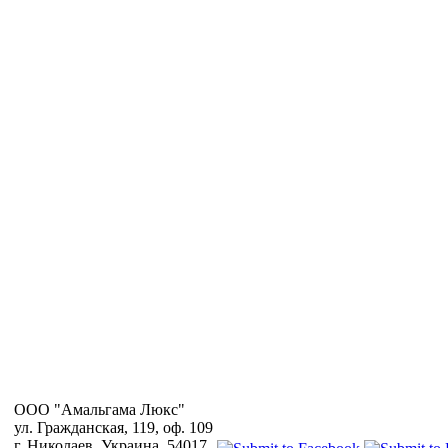
OOO "Амальгама Люкс"
ул. Гражданская, 119, оф. 109
г. Николаев, Украина, 54017