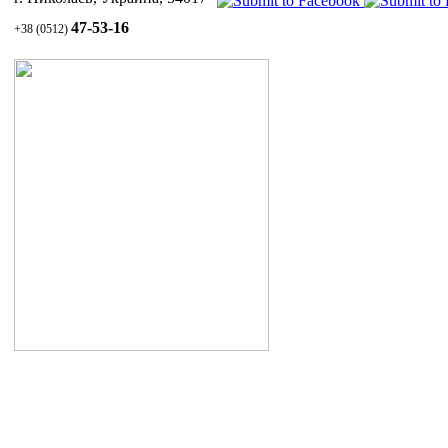
47-53-16
+38 (0512)
Уход за волосами и кожей головы
1.1 Шампунь СУЛЬСЕНА против перхоти
1.2 Паста СУЛЬСЕНА проти перхоти
1.3 Масло СУЛЬСЕНА
витаминизированное для укрепления