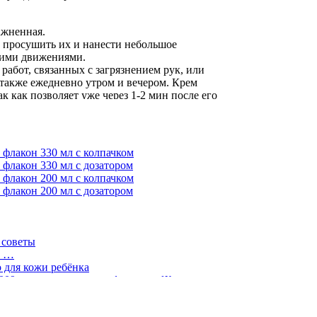
ажненная.
 просушить их и нанести небольшое
щими движениями.
работ, связанных с загрязнением рук, или
а также ежедневно утром и вечером. Крем
к как позволяет уже через 1-2 мин после его
ументами без опасения оставить на них жирные
ерное, стеариновая кислота, пальмитиновая
лакон 330 мл с колпачком
теариловый спирт,
отдушка
, метилпарабен,
лакон 330 мл с дозатором
ил акрилат кроссполимер.
лакон 200 мл с колпачком
лакон 200 мл с дозатором
 компонентов ароматического начала
ло, которое придает крему антисептические
ебные свойства розы были известны с
 советы
льзовали еще древние египтяне. Царица
е …
озы, что опрыскивала чудесным маслом не
 для кожи ребёнка
ы, но и паруса кораблей.
009г. продала миллион флаконов Жидкого
и ТЕТ-А-ТЕТ: бодрящее жидкое мыло