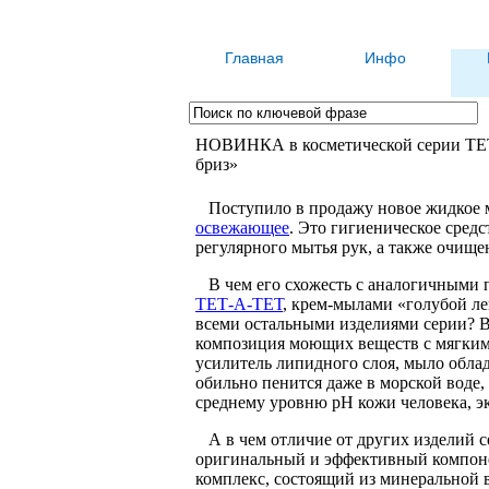
Главная
Инфо
НОВИНКА в косметической серии ТЕ
бриз»
Поступило в продажу новое жидкое м
освежающее
. Это гигиеническое сред
регулярного мытья рук, а также очище
В чем его схожесть с аналогичными п
ТЕТ-А-ТЕТ
, крем-мылами «голубой лен
всеми остальными изделиями серии? В
композиция моющих веществ с мягким
усилитель липидного слоя, мыло обл
обильно пенится даже в морской воде
среднему уровню рН кожи человека, эк
А в чем отличие от других изделий с
оригинальный и эффективный компоне
комплекс, состоящий из минеральной