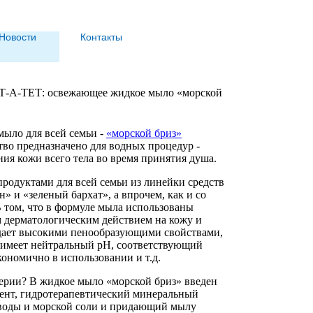
Новости
Контакты
Т-А-ТЕТ: освежающее жидкое мыло «морской
ыло для всей семьи -
«морской бриз»
ство предназначено для водных процедур -
ния кожи всего тела во время принятия душа.
родуктами для всей семьи из линейки средств
» и «зеленый бархат», а впрочем, как и со
 том, что в формуле мыла использованы
 дерматологическим действием на кожу и
адает высокими пенообразующими свойствами,
, имеет нейтральный рН, соответствующий
ономично в использовании и т.д.
ерии? В жидкое мыло «морской бриз» введен
нт, гидротерапевтический минеральный
 воды и морской соли и придающий мылу