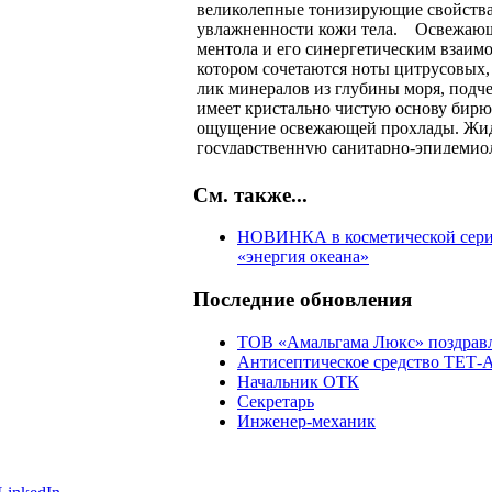
великолепные тонизирующие свойств
увлажненности кожи тела. Освежающи
ментола и его синергетическим взаимо
котором сочетаются ноты цитрусовых,
лик минералов из глубины моря, под
имеет кристально чистую основу бирюз
ощущение освежающей прохлады. Жид
государственную санитарно-эпидемио
сертификацию на соответствие требов
документации, получило положительн
См. также...
для ежедневного очищения кожи рук и 
НОВИНКА в косметической сери
«энергия океана»
Подходит для всех членов семьи люб
Последние обновления
прилив свежести и бодрости!
ТОВ «Амальгама Люкс» поздравля
Антисептическое средство ТЕТ-
Начальник ОТК
Секретарь
Инженер-механик
Оператор ПК, 1С
СУЛЬСЕНА® - фаворит успіху 20
Инновация - шампунь-паста СУ