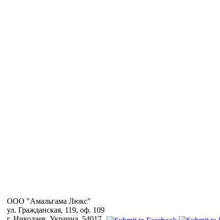
OOO "Амальгама Люкс"
ул. Гражданская, 119, оф. 109
г. Николаев, Украина, 54017