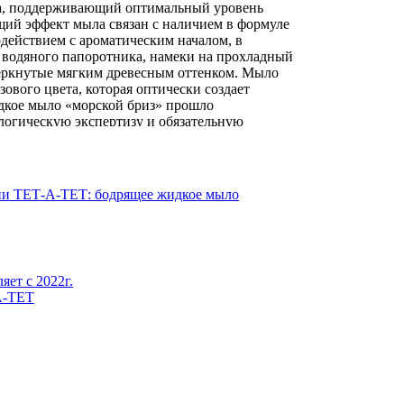
а, поддерживающий оптимальный уровень
й эффект мыла связан с наличием в формуле
действием с ароматическим началом, в
 водяного папоротника, намеки на прохладный
черкнутые мягким древесным оттенком. Мыло
ового цвета, которая оптически создает
кое мыло «морской бриз» прошло
логическую экспертизу и обязательную
аниям безопасности и нормативной
ые медицинские заключения и рекомендовано
всего тела.
и ТЕТ-А-ТЕТ: бодрящее жидкое мыло
ого возраста, с любым типом кожи и дарит
ет с 2022г.
А-ТЕТ
14 року
ЛЬСЕНА® против перхоти