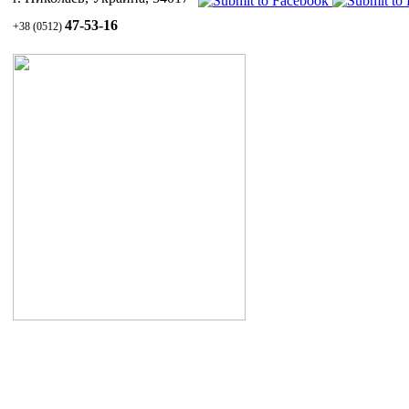
47-53-16
+38 (0512)
Уход за волосами и кожей головы
1.1 Шампунь СУЛЬСЕНА против перхоти
1.2 Паста СУЛЬСЕНА проти перхоти
1.3 Масло СУЛЬСЕНА
витаминизированное для укрепления