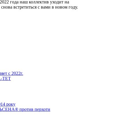
я 2022 года наш коллектив уходит на
снова встретиться с вами в новом году.
 2015
ереліку підприємств України згідно з
ми ТОВ “Амальгама Люкс” здобуло почесне
ет с 2022г.
А-ТЕТ
мальгама Люкс» объявляет конкурсный набор
мальгама Люкс» объявляет конкурсный набор
14 року
ЛЬСЕНА® против перхоти
клиники
метических средств