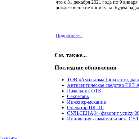
что с 31 декабря 2021 года по 9 январ
рождественские каникулы. Будем рады 
Подробнее...
ТОВ «Амальгама Люкс» - Лідер галузі
См. также...
20.04.2016 г.
За результатом ранжування повного п
Последние обновления
фінансово — економічними показника
звання ЛІДЕР ГАЛУЗІ 2015
ТОВ «Амальгама Люкс» поздравля
Подробнее...
Антисептическое средство ТЕТ-
Начальник ОТК
В связи с расширением штата ООО «А
Секретарь
16.09.2015 г.
Инженер-механик
Оператор ПК, 1С
В связи с расширением штата ООО «А
СУЛЬСЕНА® - фаворит успіху 20
на замещение следующих вакансий:
Инновация - шампунь-паста СУ
• администратор ветеринарной 
• аппаратчик приготовления кос