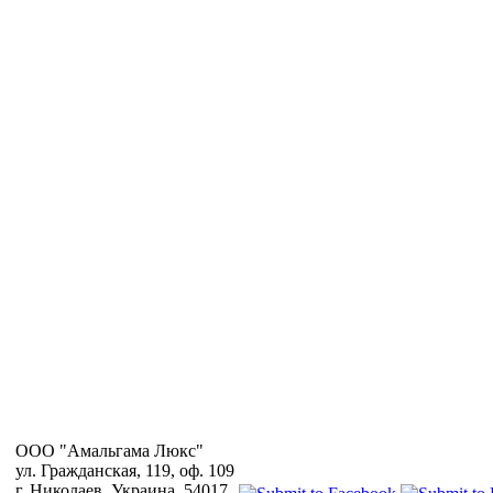
OOO "Амальгама Люкс"
ул. Гражданская, 119, оф. 109
г. Николаев, Украина, 54017