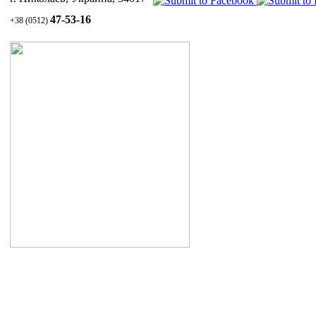
47-53-16
+38 (0512)
Уход за волосами и кожей головы
1.1 Шампунь СУЛЬСЕНА против перхоти
1.2 Паста СУЛЬСЕНА проти перхоти
1.3 Масло СУЛЬСЕНА
витаминизированное для укрепления